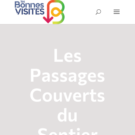
Les
Passages
Couverts
du
Sentier