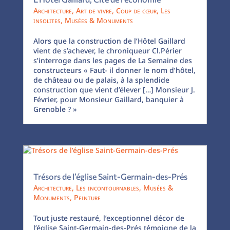
Architecture
,
Art de vivre
,
Coup de cœur
,
Les
insolites
,
Musées & Monuments
Alors que la construction de l’Hôtel Gaillard
vient de s’achever, le chroniqueur Cl.Périer
s’interroge dans les pages de La Semaine des
constructeurs « Faut- il donner le nom d’hôtel,
de château ou de palais, à la splendide
construction que vient d’élever […] Monsieur J.
Février, pour Monsieur Gaillard, banquier à
Grenoble ? »
Trésors de l’église Saint-Germain-des-Prés
Architecture
,
Les incontournables
,
Musées &
Monuments
,
Peinture
Tout juste restauré, l’exceptionnel décor de
l’église Saint-Germain-des-Prés témoigne de la